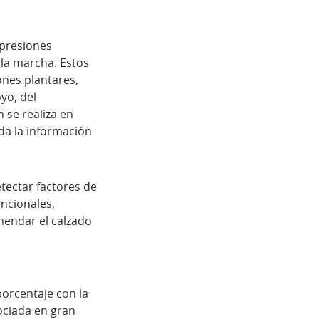
 presiones
 la marcha. Estos
ones plantares,
oyo, del
 se realiza en
oda la información
tectar factores de
uncionales,
mendar el calzado
porcentaje con la
ociada en gran