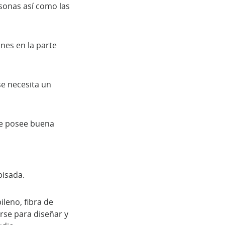
sonas así como las
nes en la parte
se necesita un
pie posee buena
pisada.
leno, fibra de
arse para diseñar y