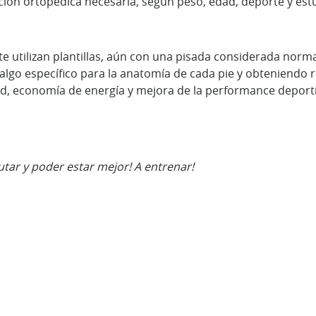
lución ortopédica necesaria, según peso, edad, deporte y est
e utilizan plantillas, aún con una pisada considerada normal
 algo específico para la anatomía de cada pie y obteniendo 
d, economía de energía y mejora de la performance deporti
utar y poder estar mejor! A entrenar!