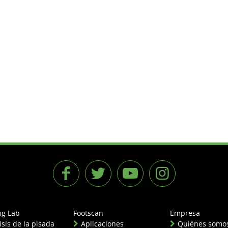
ng Lab
Footscan
Empresa
isis de la pisada
Aplicaciones
Quiénes somo