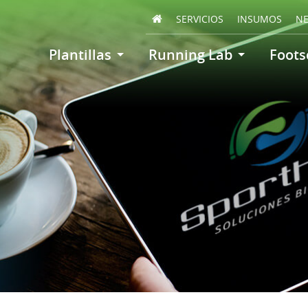
SERVICIOS
INSUMOS
N
Plantillas
Running Lab
Foots