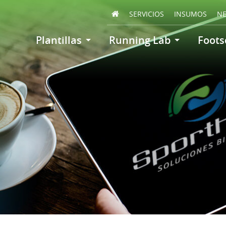
SERVICIOS
INSUMOS
N
Plantillas
Running Lab
Foots