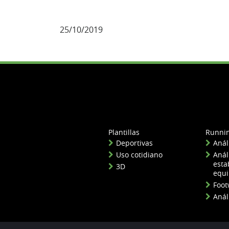
25/10/2019
Plantillas
Runni
Deportivas
Anál
Uso cotidiano
Anál
esta
3D
equi
Foot
Anál