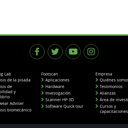
ng Lab
Footscan
Empresa
isis de la pisada
Aplicaciones
Quiénes somo
isis de
Hardware
Testimonios
bilidad y
Investigación
Alianzas
librio
Scanner HP 3D
Área de invest
wear Adviser
Software Quick tour
Cursos y
isis biomecánico
capacitaciones