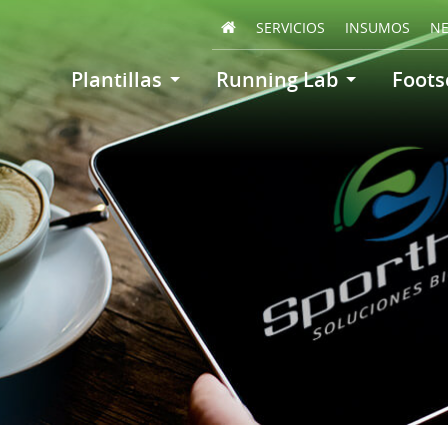
SERVICIOS
INSUMOS
N
Plantillas
Running Lab
Foots